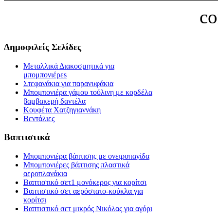
c
Δημοφιλείς Σελίδες
Μεταλλικά Διακοσμητικά για
μπομπονιέρεs
Στεφανάκια για παρανυφάκια
Μπομπονιέρα γάμου τούλινη με κορδέλα
βαμβακερή δαντέλα
Κουφέτα Χατζηγιαννάκη
Βεντάλιες
Βαπτιστικά
Μπομπονιέρα βάπτισης με ονειροπαγίδα
Μπομπονιέρες βάπτισης πλαστικά
αεροπλανάκια
Βαπτιστικό σετ1 μονόκερος για κορίτσι
Βαπτιστικό σετ αερόστατο-κούκλα για
κορίτσι
Βαπτιστικό σετ μικρός Νικόλας για αγόρι