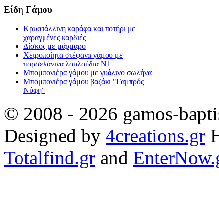
Είδη Γάμου
Κρυστάλλινη καράφα και ποτήρι με
χαραγμένες καρδιές
Δίσκος με μάρμαρο
Χειροποίητα στέφανα γάμου με
πορσελάνινα λουλούδια Ν1
Μπομπονιέρα γάμου με γυάλινο σωλήνα
Μπομπονιέρα γάμου βαζάκι "Γαμπρός
Νύφη"
© 2008 - 2026 gamos-baptis
Designed by
4creations.gr
H
Totalfind.gr
and
EnterNow.