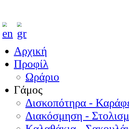
Αρχική
Προφίλ
Ωράριο
Γάμος
Δισκοπότηρα - Καράφ
Διακόσμηση - Στολισ
Καλαθάκια - Σακουλάκ