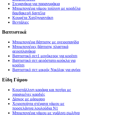
Στεφανάκια για παρανυφάκια
Μπομπονιέρα γάμου τούλινη με κορδέλα
βαμβακερή δαντέλα
Κουφέτα Χατζηγιαννάκη
Βεντάλιες
Βαπτιστικά
Μπομπονιέρα βάπτισης με ονειροπαγίδα
Μπομπονιέρες βάπτισης πλαστικά
αεροπλανάκια
Βαπτιστικό σετ1 μονόκερος για κορίτσι
Βαπτιστικό σετ αερόστατο-κούκλα για
κορίτσι
Βαπτιστικό σετ μικρός Νικόλας για αγόρι
Είδη Γάμου
Κρυστάλλινη καράφα και ποτήρι με
χαραγμένες καρδιές
Δίσκος με μάρμαρο
Χειροποίητα στέφανα γάμου με
πορσελάνινα λουλούδια Ν1
Μπομπονιέρα γάμου με γυάλινο σωλήνα