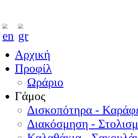
Αρχική
Προφίλ
Ωράριο
Γάμος
Δισκοπότηρα - Καράφ
Διακόσμηση - Στολισ
Καλαθάκια - Σακουλάκ