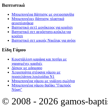
Βαπτιστικά
Μπομπονιέρα βάπτισης με ονειροπαγίδα
Μπομπονιέρες βάπτισης πλαστικά
αεροπλανάκια
Βαπτιστικό σετ1 μονόκερος για κορίτσι
Βαπτιστικό σετ αερόστατο-κούκλα για
κορίτσι
Βαπτιστικό σετ μικρός Νικόλας για αγόρι
Είδη Γάμου
Κρυστάλλινη καράφα και ποτήρι με
χαραγμένες καρδιές
Δίσκος με μάρμαρο
Χειροποίητα στέφανα γάμου με
πορσελάνινα λουλούδια Ν1
Μπομπονιέρα γάμου με γυάλινο σωλήνα
Μπομπονιέρα γάμου βαζάκι "Γαμπρός
Νύφη"
© 2008 - 2026 gamos-baptis