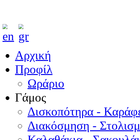
Αρχική
Προφίλ
Ωράριο
Γάμος
Δισκοπότηρα - Καράφ
Διακόσμηση - Στολισ
Καλαθάκια - Σακουλάκ