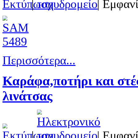
|
| Εμφανί
Περισσότερα...
Καράφα,ποτήρι και στέ
λινάτσας
|
| Εμφανί