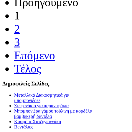
Προηγούμενο
1
2
3
Επόμενο
Τέλος
Δημοφιλείς Σελίδες
Μεταλλικά Διακοσμητικά για
μπομπονιέρεs
Στεφανάκια για παρανυφάκια
Μπομπονιέρα γάμου τούλινη με κορδέλα
βαμβακερή δαντέλα
Κουφέτα Χατζηγιαννάκη
Βεντάλιες