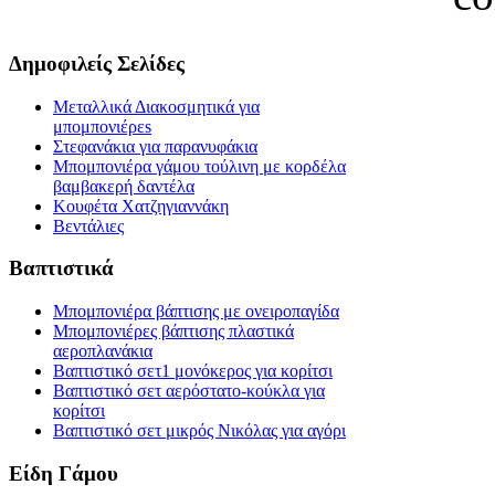
Δημοφιλείς Σελίδες
Μεταλλικά Διακοσμητικά για
μπομπονιέρεs
Στεφανάκια για παρανυφάκια
Μπομπονιέρα γάμου τούλινη με κορδέλα
βαμβακερή δαντέλα
Κουφέτα Χατζηγιαννάκη
Βεντάλιες
Βαπτιστικά
Μπομπονιέρα βάπτισης με ονειροπαγίδα
Μπομπονιέρες βάπτισης πλαστικά
αεροπλανάκια
Βαπτιστικό σετ1 μονόκερος για κορίτσι
Βαπτιστικό σετ αερόστατο-κούκλα για
κορίτσι
Βαπτιστικό σετ μικρός Νικόλας για αγόρι
Είδη Γάμου