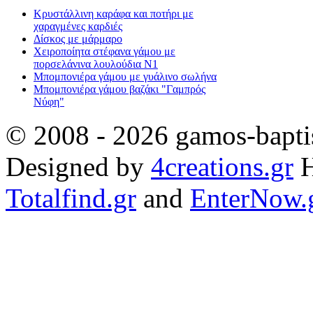
Κρυστάλλινη καράφα και ποτήρι με
χαραγμένες καρδιές
Δίσκος με μάρμαρο
Χειροποίητα στέφανα γάμου με
πορσελάνινα λουλούδια Ν1
Μπομπονιέρα γάμου με γυάλινο σωλήνα
Μπομπονιέρα γάμου βαζάκι "Γαμπρός
Νύφη"
© 2008 - 2026 gamos-baptis
Designed by
4creations.gr
H
Totalfind.gr
and
EnterNow.