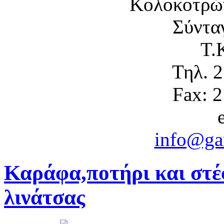
Κολοκοτρώ
Σύντα
Τ.
Τηλ. 
Fax: 
info@gam
Καράφα,ποτήρι και στέ
λινάτσας