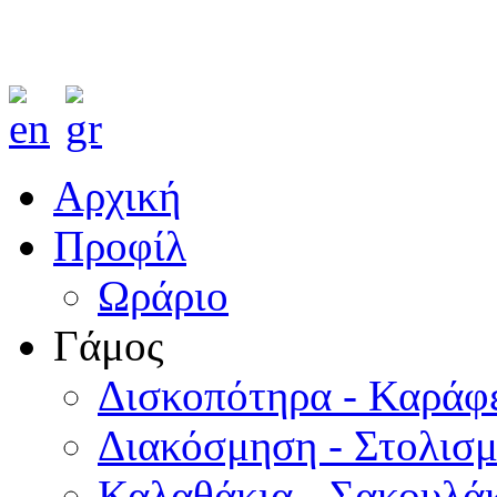
Αρχική
Προφίλ
Ωράριο
Γάμος
Δισκοπότηρα - Καράφ
Διακόσμηση - Στολισ
Καλαθάκια - Σακουλάκ