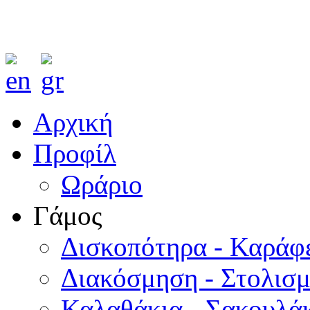
Αρχική
Προφίλ
Ωράριο
Γάμος
Δισκοπότηρα - Καράφ
Διακόσμηση - Στολισ
Καλαθάκια - Σακουλάκ