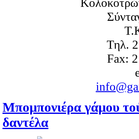
Κολοκοτρώ
Σύντα
Τ.
Τηλ. 
Fax: 
info@gam
Μπομπονιέρα γάμου το
δαντέλα