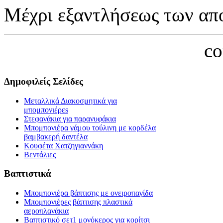
Μέχρι εξαντλήσεως των απ
c
Δημοφιλείς Σελίδες
Μεταλλικά Διακοσμητικά για
μπομπονιέρεs
Στεφανάκια για παρανυφάκια
Μπομπονιέρα γάμου τούλινη με κορδέλα
βαμβακερή δαντέλα
Κουφέτα Χατζηγιαννάκη
Βεντάλιες
Βαπτιστικά
Μπομπονιέρα βάπτισης με ονειροπαγίδα
Μπομπονιέρες βάπτισης πλαστικά
αεροπλανάκια
Βαπτιστικό σετ1 μονόκερος για κορίτσι