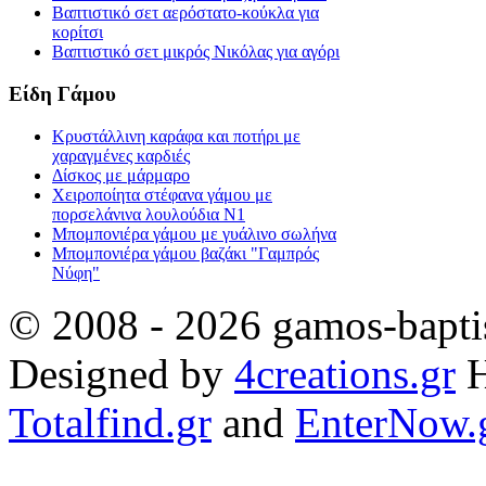
Βαπτιστικό σετ αερόστατο-κούκλα για
κορίτσι
Βαπτιστικό σετ μικρός Νικόλας για αγόρι
Είδη Γάμου
Κρυστάλλινη καράφα και ποτήρι με
χαραγμένες καρδιές
Δίσκος με μάρμαρο
Χειροποίητα στέφανα γάμου με
πορσελάνινα λουλούδια Ν1
Μπομπονιέρα γάμου με γυάλινο σωλήνα
Μπομπονιέρα γάμου βαζάκι "Γαμπρός
Νύφη"
© 2008 - 2026 gamos-baptis
Designed by
4creations.gr
H
Totalfind.gr
and
EnterNow.