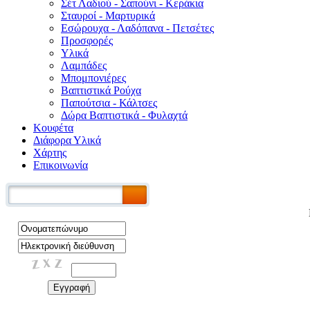
Σέτ Λαδιού - Σαπούνι - Κεράκια
Σταυροί - Μαρτυρικά
Εσώρουχα - Λαδόπανα - Πετσέτες
Προσφορές
Υλικά
Λαμπάδες
Μπομπονιέρες
Βαπτιστικά Ρούχα
Παπούτσια - Κάλτσες
Δώρα Βαπτιστικά - Φυλαχτά
Κουφέτα
Διάφορα Υλικά
Χάρτης
Επικοινωνία