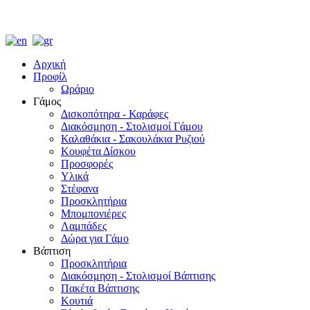
Αρχική
Προφίλ
Ωράριο
Γάμος
Δισκοπότηρα - Καράφες
Διακόσμηση - Στολισμοί Γάμου
Καλαθάκια - Σακουλάκια Ρυζιού
Κουφέτα Δίσκου
Προσφορές
Υλικά
Στέφανα
Προσκλητήρια
Μπομπονιέρες
Λαμπάδες
Δώρα για Γάμο
Βάπτιση
Προσκλητήρια
Διακόσμηση - Στολισμοί Βάπτισης
Πακέτα Βάπτισης
Κουτιά