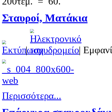
200τεμ. = 60.
Σταυροί, Mατάκια
|
| Εμφανί
Περισσότερα...