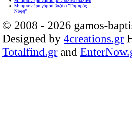
Μπομπονιέρα γάμου με γυάλινο σωλήνα
Μπομπονιέρα γάμου βαζάκι "Γαμπρός
Νύφη"
© 2008 - 2026 gamos-baptis
Designed by
4creations.gr
H
Totalfind.gr
and
EnterNow.