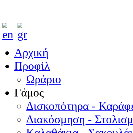
Αρχική
Προφίλ
Ωράριο
Γάμος
Δισκοπότηρα - Καράφ
Διακόσμηση - Στολισ
Καλαθάκια - Σακουλάκ