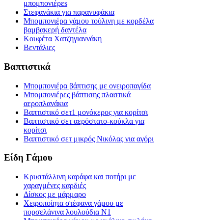
μπομπονιέρεs
Στεφανάκια για παρανυφάκια
Μπομπονιέρα γάμου τούλινη με κορδέλα
βαμβακερή δαντέλα
Κουφέτα Χατζηγιαννάκη
Βεντάλιες
Βαπτιστικά
Μπομπονιέρα βάπτισης με ονειροπαγίδα
Μπομπονιέρες βάπτισης πλαστικά
αεροπλανάκια
Βαπτιστικό σετ1 μονόκερος για κορίτσι
Βαπτιστικό σετ αερόστατο-κούκλα για
κορίτσι
Βαπτιστικό σετ μικρός Νικόλας για αγόρι
Είδη Γάμου
Κρυστάλλινη καράφα και ποτήρι με
χαραγμένες καρδιές
Δίσκος με μάρμαρο
Χειροποίητα στέφανα γάμου με
πορσελάνινα λουλούδια Ν1