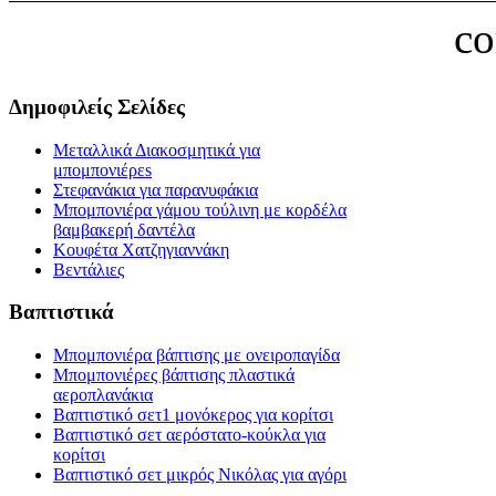
c
Δημοφιλείς Σελίδες
Μεταλλικά Διακοσμητικά για
μπομπονιέρεs
Στεφανάκια για παρανυφάκια
Μπομπονιέρα γάμου τούλινη με κορδέλα
βαμβακερή δαντέλα
Κουφέτα Χατζηγιαννάκη
Βεντάλιες
Βαπτιστικά
Μπομπονιέρα βάπτισης με ονειροπαγίδα
Μπομπονιέρες βάπτισης πλαστικά
αεροπλανάκια
Βαπτιστικό σετ1 μονόκερος για κορίτσι
Βαπτιστικό σετ αερόστατο-κούκλα για
κορίτσι
Βαπτιστικό σετ μικρός Νικόλας για αγόρι