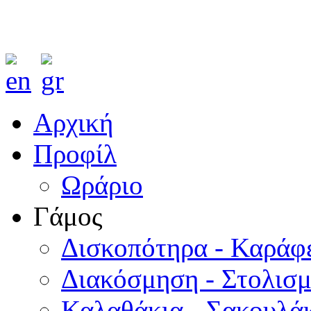
Αρχική
Προφίλ
Ωράριο
Γάμος
Δισκοπότηρα - Καράφ
Διακόσμηση - Στολισ
Καλαθάκια - Σακουλάκ