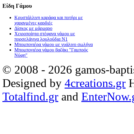
Είδη Γάμου
Κρυστάλλινη καράφα και ποτήρι με
χαραγμένες καρδιές
Δίσκος με μάρμαρο
Χειροποίητα στέφανα γάμου με
πορσελάνινα λουλούδια Ν1
Μπομπονιέρα γάμου με γυάλινο σωλήνα
Μπομπονιέρα γάμου βαζάκι "Γαμπρός
Νύφη"
© 2008 - 2026 gamos-baptis
Designed by
4creations.gr
H
Totalfind.gr
and
EnterNow.