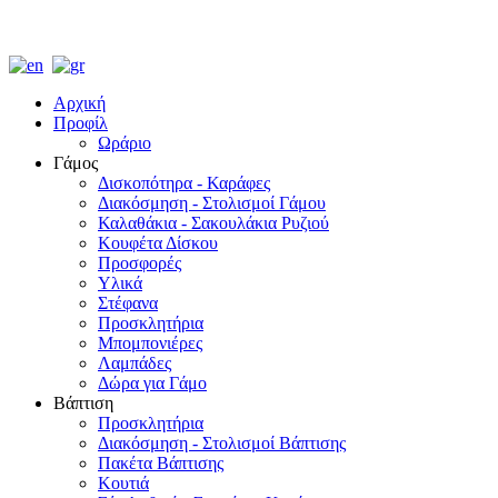
Αρχική
Προφίλ
Ωράριο
Γάμος
Δισκοπότηρα - Καράφες
Διακόσμηση - Στολισμοί Γάμου
Καλαθάκια - Σακουλάκια Ρυζιού
Κουφέτα Δίσκου
Προσφορές
Υλικά
Στέφανα
Προσκλητήρια
Μπομπονιέρες
Λαμπάδες
Δώρα για Γάμο
Βάπτιση
Προσκλητήρια
Διακόσμηση - Στολισμοί Βάπτισης
Πακέτα Βάπτισης
Κουτιά