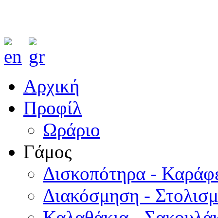
Αρχική
Προφίλ
Ωράριο
Γάμος
Δισκοπότηρα - Καράφ
Διακόσμηση - Στολισ
Καλαθάκια - Σακουλάκ