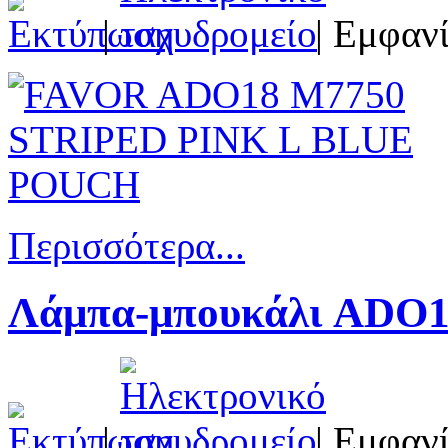
|
| Εμφανί
Περισσότερα...
Λάμπα-μπουκάλι ADO1
|
| Εμφανί