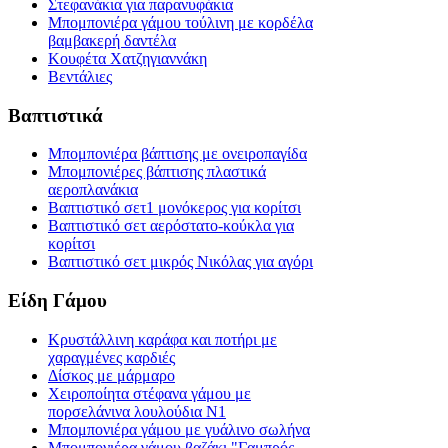
Στεφανάκια για παρανυφάκια
Μπομπονιέρα γάμου τούλινη με κορδέλα
βαμβακερή δαντέλα
Κουφέτα Χατζηγιαννάκη
Βεντάλιες
Βαπτιστικά
Μπομπονιέρα βάπτισης με ονειροπαγίδα
Μπομπονιέρες βάπτισης πλαστικά
αεροπλανάκια
Βαπτιστικό σετ1 μονόκερος για κορίτσι
Βαπτιστικό σετ αερόστατο-κούκλα για
κορίτσι
Βαπτιστικό σετ μικρός Νικόλας για αγόρι
Είδη Γάμου
Κρυστάλλινη καράφα και ποτήρι με
χαραγμένες καρδιές
Δίσκος με μάρμαρο
Χειροποίητα στέφανα γάμου με
πορσελάνινα λουλούδια Ν1
Μπομπονιέρα γάμου με γυάλινο σωλήνα
Μπομπονιέρα γάμου βαζάκι "Γαμπρός