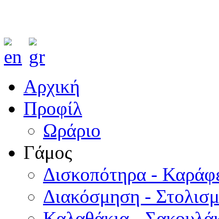
Αρχική
Προφίλ
Ωράριο
Γάμος
Δισκοπότηρα - Καράφ
Διακόσμηση - Στολισ
Καλαθάκια - Σακουλάκ