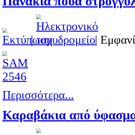
Πανάκια πουά στρογγυ
|
| Εμφανί
Περισσότερα...
Καραβάκια από ύφασμ