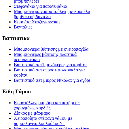
μπομπονιέρεs
Στεφανάκια για παρανυφάκια
Μπομπονιέρα γάμου τούλινη με κορδέλα
βαμβακερή δαντέλα
Κουφέτα Χατζηγιαννάκη
Βεντάλιες
Βαπτιστικά
Μπομπονιέρα βάπτισης με ονειροπαγίδα
Μπομπονιέρες βάπτισης πλαστικά
αεροπλανάκια
Βαπτιστικό σετ1 μονόκερος για κορίτσι
Βαπτιστικό σετ αερόστατο-κούκλα για
κορίτσι
Βαπτιστικό σετ μικρός Νικόλας για αγόρι
Είδη Γάμου
Κρυστάλλινη καράφα και ποτήρι με
χαραγμένες καρδιές
Δίσκος με μάρμαρο
Χειροποίητα στέφανα γάμου με
πορσελάνινα λουλούδια Ν1
Μπομπονιέρα γάμου με γυάλινο σωλήνα