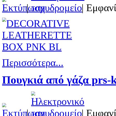
|
| Εμφανί
Περισσότερα...
Πουγκιά από γάζα prs-
|
| Εμφανί