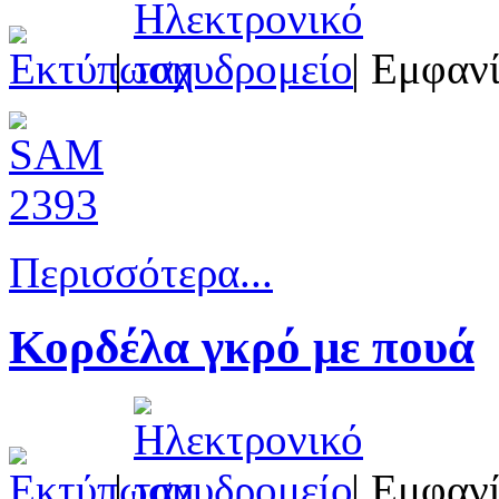
|
| Εμφανί
Περισσότερα...
Κορδέλα γκρό με πουά
|
| Εμφανί