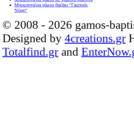
Μπομπονιέρα γάμου βαζάκι "Γαμπρός
Νύφη"
© 2008 - 2026 gamos-baptis
Designed by
4creations.gr
H
Totalfind.gr
and
EnterNow.