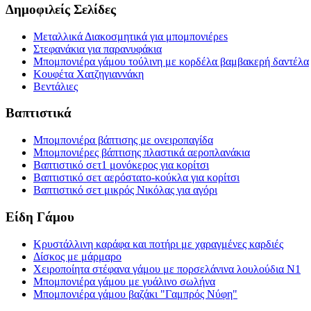
Δημοφιλείς Σελίδες
Μεταλλικά Διακοσμητικά για μπομπονιέρεs
Στεφανάκια για παρανυφάκια
Μπομπονιέρα γάμου τούλινη με κορδέλα βαμβακερή δαντέλα
Κουφέτα Χατζηγιαννάκη
Βεντάλιες
Βαπτιστικά
Μπομπονιέρα βάπτισης με ονειροπαγίδα
Μπομπονιέρες βάπτισης πλαστικά αεροπλανάκια
Βαπτιστικό σετ1 μονόκερος για κορίτσι
Βαπτιστικό σετ αερόστατο-κούκλα για κορίτσι
Βαπτιστικό σετ μικρός Νικόλας για αγόρι
Είδη Γάμου
Κρυστάλλινη καράφα και ποτήρι με χαραγμένες καρδιές
Δίσκος με μάρμαρο
Χειροποίητα στέφανα γάμου με πορσελάνινα λουλούδια Ν1
Μπομπονιέρα γάμου με γυάλινο σωλήνα
Μπομπονιέρα γάμου βαζάκι "Γαμπρός Νύφη"