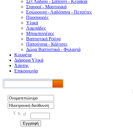
Σέτ Λαδιού - Σαπούνι - Κεράκια
Σταυροί - Μαρτυρικά
Εσώρουχα - Λαδόπανα - Πετσέτες
Προσφορές
Υλικά
Λαμπάδες
Μπομπονιέρες
Βαπτιστικά Ρούχα
Παπούτσια - Κάλτσες
Δώρα Βαπτιστικά - Φυλαχτά
Κουφέτα
Διάφορα Υλικά
Χάρτης
Επικοινωνία