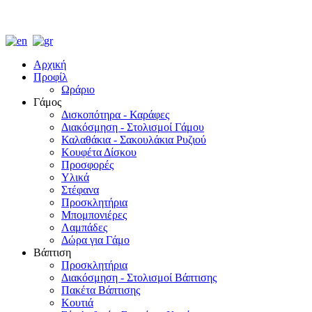
Αρχική
Προφίλ
Ωράριο
Γάμος
Δισκοπότηρα - Καράφες
Διακόσμηση - Στολισμοί Γάμου
Καλαθάκια - Σακουλάκια Ρυζιού
Κουφέτα Δίσκου
Προσφορές
Υλικά
Στέφανα
Προσκλητήρια
Μπομπονιέρες
Λαμπάδες
Δώρα για Γάμο
Βάπτιση
Προσκλητήρια
Διακόσμηση - Στολισμοί Βάπτισης
Πακέτα Βάπτισης
Κουτιά