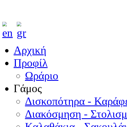
Αρχική
Προφίλ
Ωράριο
Γάμος
Δισκοπότηρα - Καράφ
Διακόσμηση - Στολισ
Καλαθάκια - Σακουλάκ