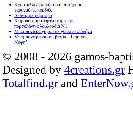
Κρυστάλλινη καράφα και ποτήρι με
χαραγμένες καρδιές
Δίσκος με μάρμαρο
Χειροποίητα στέφανα γάμου με
πορσελάνινα λουλούδια Ν1
Μπομπονιέρα γάμου με γυάλινο σωλήνα
Μπομπονιέρα γάμου βαζάκι "Γαμπρός
Νύφη"
© 2008 - 2026 gamos-baptis
Designed by
4creations.gr
H
Totalfind.gr
and
EnterNow.