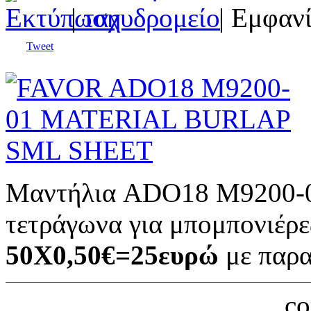
|
| Εμφανί
Tweet
Μαντήλια ADO18 Μ9200-01
τετράγωνα για μπομπονιέρε
50Χ0,50€=25ευρώ
με παρα
c