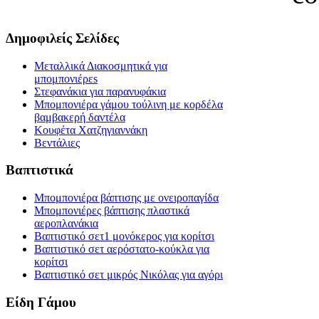
Δημοφιλείς Σελίδες
Μεταλλικά Διακοσμητικά για
μπομπονιέρεs
Στεφανάκια για παρανυφάκια
Μπομπονιέρα γάμου τούλινη με κορδέλα
βαμβακερή δαντέλα
Κουφέτα Χατζηγιαννάκη
Βεντάλιες
Βαπτιστικά
Μπομπονιέρα βάπτισης με ονειροπαγίδα
Μπομπονιέρες βάπτισης πλαστικά
αεροπλανάκια
Βαπτιστικό σετ1 μονόκερος για κορίτσι
Βαπτιστικό σετ αερόστατο-κούκλα για
κορίτσι
Βαπτιστικό σετ μικρός Νικόλας για αγόρι
Είδη Γάμου