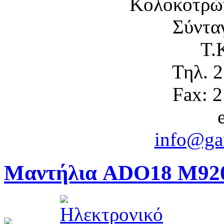
Κολοκοτρώ
Σύντα
Τ.
Τηλ. 
Fax: 
info@gam
Μαντήλια ADO18 Μ9200