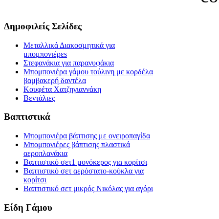
Δημοφιλείς Σελίδες
Μεταλλικά Διακοσμητικά για
μπομπονιέρεs
Στεφανάκια για παρανυφάκια
Μπομπονιέρα γάμου τούλινη με κορδέλα
βαμβακερή δαντέλα
Κουφέτα Χατζηγιαννάκη
Βεντάλιες
Βαπτιστικά
Μπομπονιέρα βάπτισης με ονειροπαγίδα
Μπομπονιέρες βάπτισης πλαστικά
αεροπλανάκια
Βαπτιστικό σετ1 μονόκερος για κορίτσι
Βαπτιστικό σετ αερόστατο-κούκλα για
κορίτσι
Βαπτιστικό σετ μικρός Νικόλας για αγόρι
Είδη Γάμου