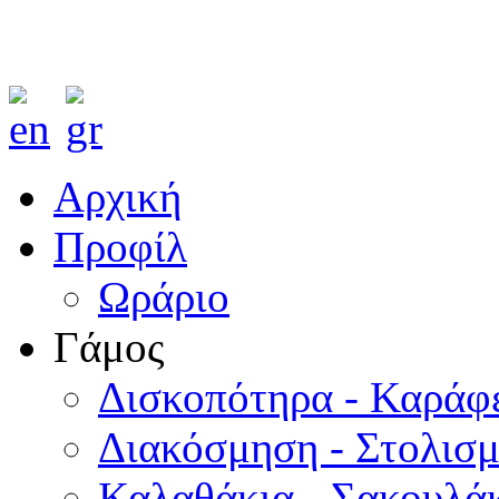
Αρχική
Προφίλ
Ωράριο
Γάμος
Δισκοπότηρα - Καράφ
Διακόσμηση - Στολισ
Καλαθάκια - Σακουλάκ