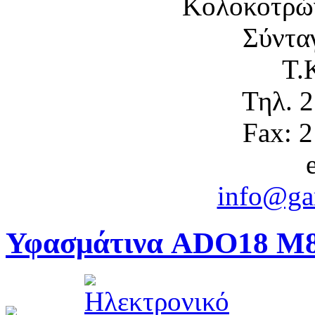
Κολοκοτρώ
Σύντα
Τ.
Τηλ. 
Fax: 
info@gam
Υφασμάτινα ADO18 M8