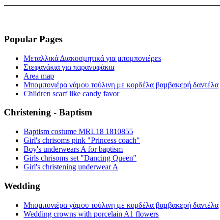
Popular Pages
Μεταλλικά Διακοσμητικά για μπομπονιέρεs
Στεφανάκια για παρανυφάκια
Area map
Μπομπονιέρα γάμου τούλινη με κορδέλα βαμβακερή δαντέλα
Children scarf like candy favor
Christening - Baptism
Baptism costume MRL18 1810855
Girl's chrisoms pink "Princess coach"
Boy's underwears A for baptism
Girls chrisoms set "Dancing Queen"
Girl's christening underwear A
Wedding
Μπομπονιέρα γάμου τούλινη με κορδέλα βαμβακερή δαντέλα
Wedding crowns with porcelain A1 flowers