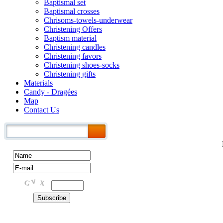
Baptismal set
Baptismal crosses
Chrisoms-towels-underwear
Christening Offers
Baptism material
Christening candles
Christening favors
Christening shoes-socks
Christening gifts
Materials
Candy - Dragées
Map
Contact Us