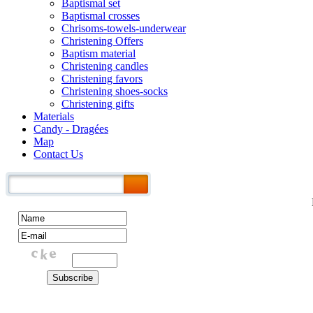
Baptismal set
Baptismal crosses
Chrisoms-towels-underwear
Christening Offers
Baptism material
Christening candles
Christening favors
Christening shoes-socks
Christening gifts
Materials
Candy - Dragées
Map
Contact Us