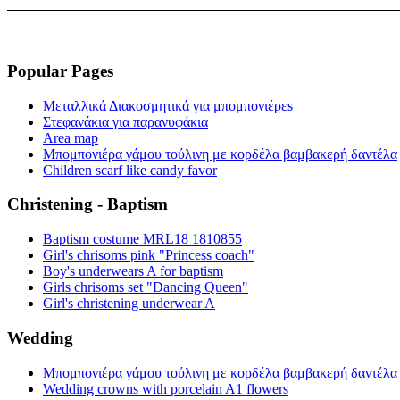
Popular Pages
Μεταλλικά Διακοσμητικά για μπομπονιέρεs
Στεφανάκια για παρανυφάκια
Area map
Μπομπονιέρα γάμου τούλινη με κορδέλα βαμβακερή δαντέλα
Children scarf like candy favor
Christening - Baptism
Baptism costume MRL18 1810855
Girl's chrisoms pink "Princess coach"
Boy's underwears A for baptism
Girls chrisoms set "Dancing Queen"
Girl's christening underwear A
Wedding
Μπομπονιέρα γάμου τούλινη με κορδέλα βαμβακερή δαντέλα
Wedding crowns with porcelain A1 flowers